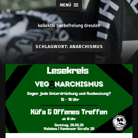
MENÜ
tierbefreiung
SCHLAGWORT:
ANARCHISMUS
dresden