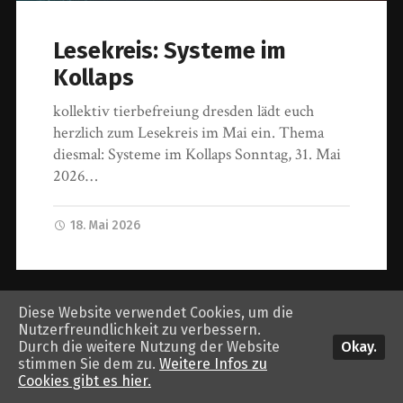
Lesekreis: Systeme im
Kollaps
kollektiv tierbefreiung dresden lädt euch
herzlich zum Lesekreis im Mai ein. Thema
diesmal: Systeme im Kollaps ️Sonntag, 31. Mai
2026…
18. Mai 2026
© 2026
tierbefreiung dresden
. Theme von
Anders Norén
.
Diese Website verwendet Cookies, um die
Nutzerfreundlichkeit zu verbessern.
Okay.
Durch die weitere Nutzung der Website
stimmen Sie dem zu.
Weitere Infos zu
Cookies gibt es hier.