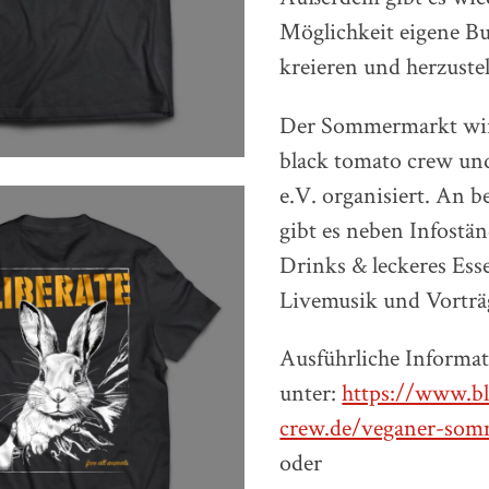
Möglichkeit eigene Bu
kreieren und herzustel
Der Sommermarkt wir
black tomato crew u
e.V. organisiert. An 
gibt es neben Infostä
Drinks & leckeres Ess
Livemusik und Vorträ
Ausführliche Informat
unter:
https://www.b
crew.de/veganer-som
oder