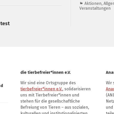
Aktionen
,
Allge
Veranstaltungen
otest
die tierbefreier*innen e.V.
Ana
Wir sind eine Ortsgruppe des
Wir 
nd
tierbefreier*innen e.V.
, solidarisieren
Ana
uns mit Tierbefreier*innen und
(AND
stehen für die gesellschaftliche
Net
Befreiung von Tieren – aus sozialen,
und 
kulturellen und institutionalisierten
teil