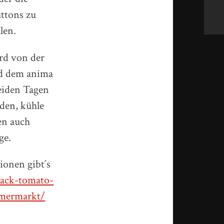
ttons zu
len.
d von der
nd dem anima
beiden Tagen
nden, kühle
en auch
ge.
ionen gibt´s
lack-tomato-
mermarkt/