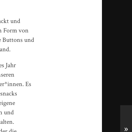
ackt und
in Form von
e Buttons und
and.
es Jahr
nseren
er*innen. Es
snacks
eigene
n und
alten.
»
der die