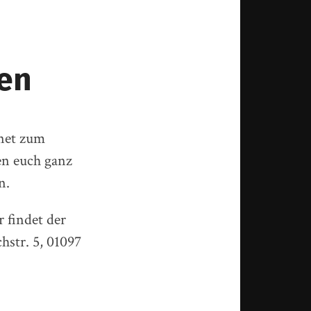
en
fnet zum
en euch ganz
n.
 findet der
str. 5, 01097