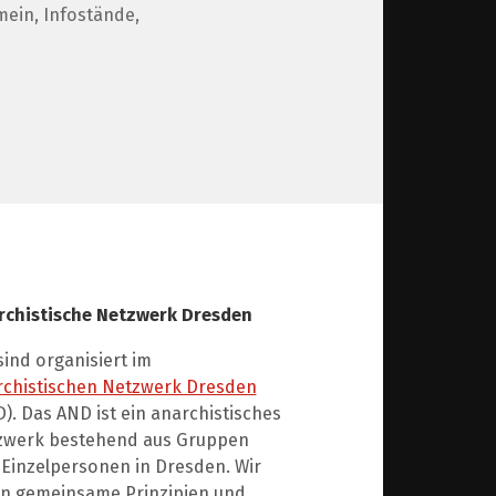
mein
,
Infostände
,
rchistische Netzwerk Dresden
sind organisiert im
rchistischen Netzwerk Dresden
). Das AND ist ein anarchistisches
zwerk bestehend aus Gruppen
Einzelpersonen in Dresden. Wir
en gemeinsame Prinzipien und