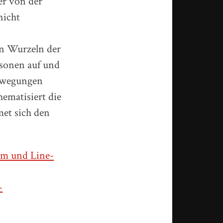
er von der
nicht
en Wurzeln der
sonen auf und
Bewegungen
ematisiert die
met sich den
mm und Line-
-