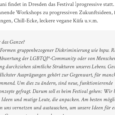
uni findet in Dresden das Festival ⁝progressive statt
annende Workshops zu progressiven Zukunftsideen, f
ungen, Chill-Ecke, leckere vegane Küfa u.v.m.
 das Ganze?
Formen gruppenbezogener Diskriminierung wie bspw. Ra
 Abwertung der LGBTQI*-Community oder von Mensche
g durchziehen sämtliche Strukturen unseres Lebens. Ge
dlichster Ausprägungen gehört zur Gegenwart, für man
immend. Um dies zu ändern, sind neue, funktionierende
nzepte gefragt. Darum soll es beim Festival gehen: Wir
e Ideen und mutige Leute, die anpacken. Am besten möglic
 uns vernetzen und austauschen, um unsere Ideen für ei