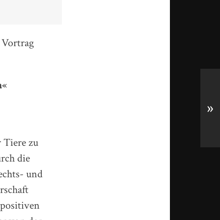
 Vortrag
a«
»
 Tiere zu
rch die
echts- und
rschaft
 positiven