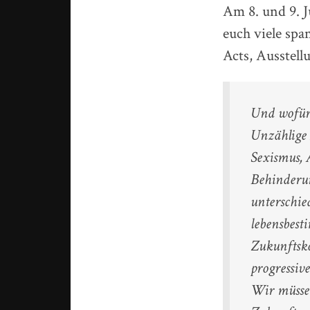
Am 8. und 9. J
euch viele sp
Acts, Ausstell
Und wofür
Unzählige 
Sexismus,
Behinderun
unterschie
lebensbest
Zukunftsko
progressiv
Wir müssen