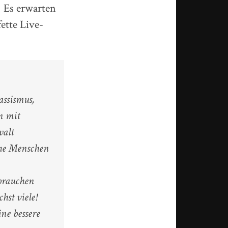
. Es erwarten
ette Live-
ssismus,
n mit
walt
che Menschen
 brauchen
hst viele!
ne bessere