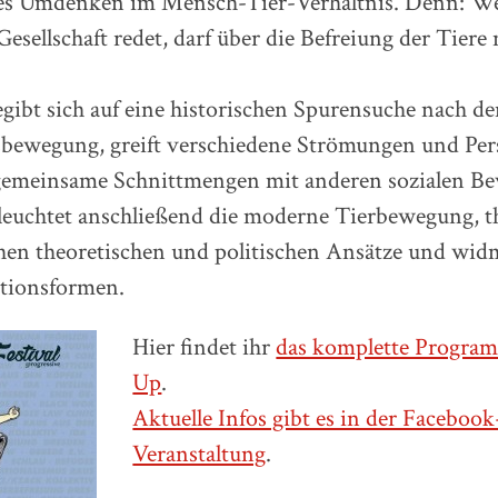
les Umdenken im Mensch-Tier-Verhältnis. Denn: W
Gesellschaft redet, darf über die Befreiung der Tiere 
gibt sich auf eine historischen Spurensuche nach d
sbewegung, greift verschiedene Strömungen und Per
 gemeinsame Schnittmengen mit anderen sozialen 
leuchtet anschließend die moderne Tierbewegung, th
hen theoretischen und politischen Ansätze und wid
ktionsformen.
Hier findet ihr
das komplette Progra
Up
.
Aktuelle Infos gibt es in der Facebook
Veranstaltung
.