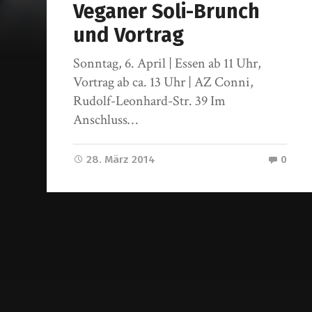
Veganer Soli-Brunch
und Vortrag
Sonntag, 6. April | Essen ab 11 Uhr,
Vortrag ab ca. 13 Uhr | AZ Conni,
Rudolf-Leonhard-Str. 39 Im
Anschluss…
28. März 2014
0