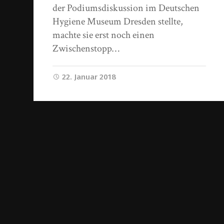
der Podiumsdiskussion im Deutschen
Hygiene Museum Dresden stellte,
machte sie erst noch einen
Zwischenstopp…
22. Januar 2018