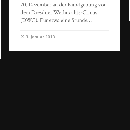
20. Dezember an der Kundgebung vor
dem Dresdner Weihnachts-Circus
(DWC). Für etwa eine Stunde…
3. Januar 2018