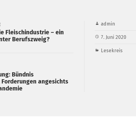
admin
g
e Fleischindustrie – ein
7. Juni 2020
nter Berufszweig?
Lesekreis
ung: Bündnis
t Forderungen angesichts
Pandemie