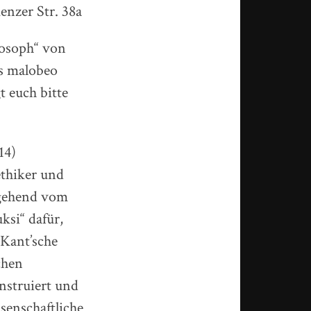
enzer Str. 38a
losoph“ von
s malobeo
t euch bitte
14)
ethiker und
sgehend vom
si“ dafür,
Kant’sche
chen
nstruiert und
ssenschaftliche