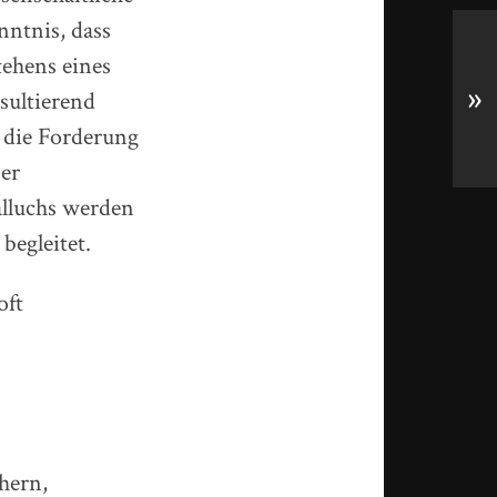
nntnis, dass
tehens eines
»
sultierend
r die Forderung
er
alluchs werden
begleitet.
oft
hern,