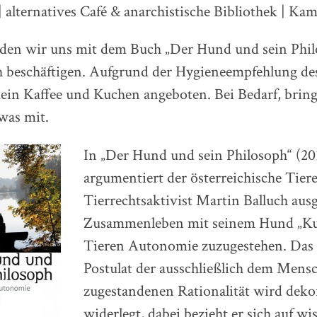
| alternatives Café & anarchistische Bibliothek | Kam
den wir uns mit dem Buch „Der Hund und sein Phi
h beschäftigen. Aufgrund der Hygieneempfehlung de
ein Kaffee und Kuchen angeboten. Bei Bedarf, bring
twas mit.
In „Der Hund und sein Philosoph“ (20
argumentiert der österreichische Tier
Tierrechtsaktivist Martin Balluch au
Zusammenleben mit seinem Hund „Kuk
Tieren Autonomie zuzugestehen. Das 
Postulat der ausschließlich dem Mens
zugestandenen Rationalität wird deko
widerlegt, dabei bezieht er sich auf wi