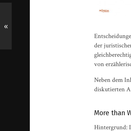
«
Entscheidungen
der juristisc
gleichberechti
von erzähleris
Neben dem Inha
diskutierten A
More than 
Hintergrund: 