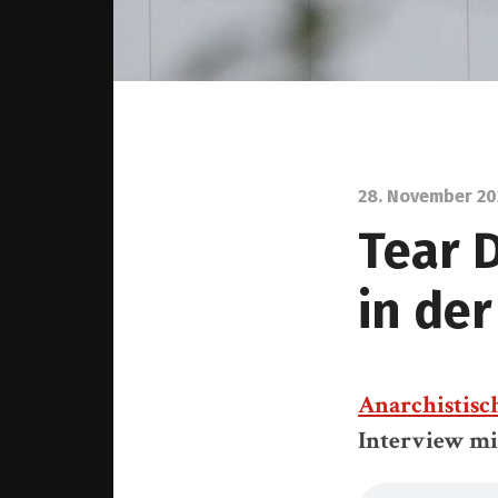
28. November 20
Tear 
in de
Anarchistisc
Interview mi