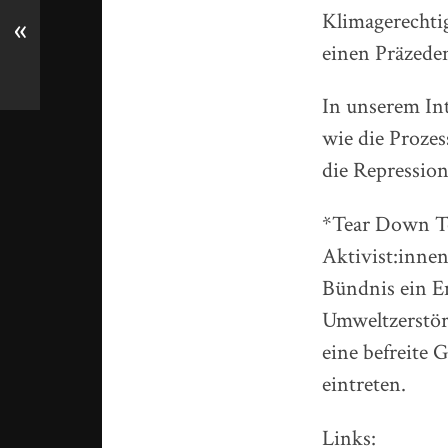
Klimagerechtig
«
einen Präzeden
In unserem Int
wie die Prozes
die Repression
*Tear Down Tö
Aktivist:innen
Bündnis ein E
Umweltzerstör
eine befreite 
eintreten.
Links: