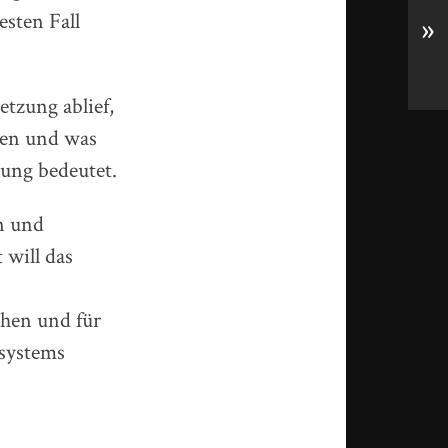
sten Fall
»
etzung ablief,
aben und was
gung bedeutet.
n und
 will das
hen und für
ssystems