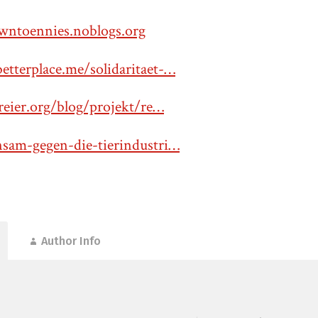
owntoennies.noblogs.org
etterplace.me/solidaritaet-…
freier.org/blog/projekt/re…
nsam-gegen-die-tierindustri…
Author Info