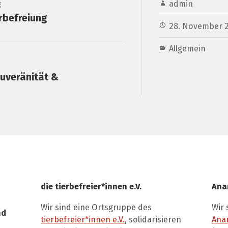
admin
g
rbefreiung
28. November 
Allgemein
uveränität &
die tierbefreier*innen e.V.
Ana
Wir sind eine Ortsgruppe des
Wir 
nd
tierbefreier*innen e.V.
, solidarisieren
Ana