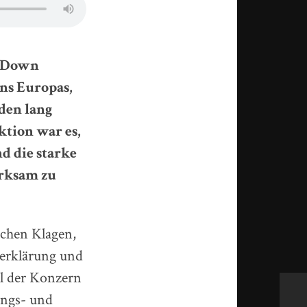
r Down
ns Europas,
den lang
ktion war es,
d die starke
rksam zu
ichen Klagen,
serklärung und
ll der Konzern
ungs- und