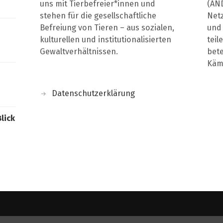
uns mit Tierbefreier*innen und
(AND
stehen für die gesellschaftliche
Net
Befreiung von Tieren – aus sozialen,
und 
kulturellen und institutionalisierten
teil
Gewaltverhältnissen.
bete
Kämp
Datenschutzerklärung
Blick
© 2026
tierbefreiung dresden
. Theme von
Anders Norén
.