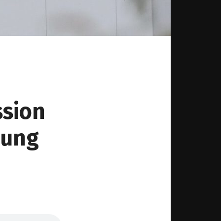
ssion
gung