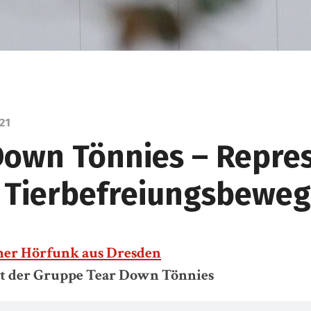
21
Down Tönnies – Repre
r Tierbefreiungsbewe
her Hörfunk aus Dresden
t der Gruppe Tear Down Tönnies