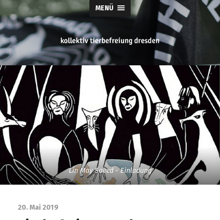
MENÜ
tierbefreiung
dresden
Lin May Saeed - Einladung
20. Mai 2019