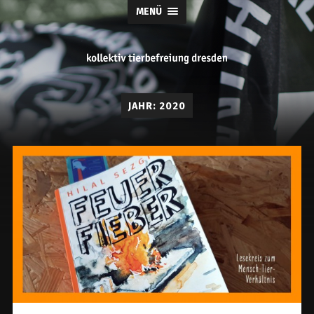
MENÜ
tierbefreiung
JAHR:
2020
dresden