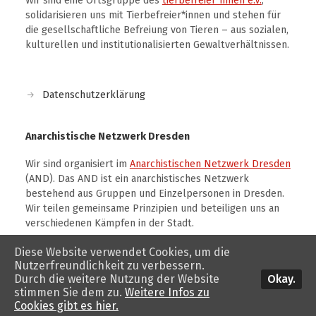
Wir sind eine Ortsgruppe des
tierbefreier*innen e.V.
,
solidarisieren uns mit Tierbefreier*innen und stehen für
die gesellschaftliche Befreiung von Tieren – aus sozialen,
kulturellen und institutionalisierten Gewaltverhältnissen.
Datenschutzerklärung
Anarchistische Netzwerk Dresden
Wir sind organisiert im
Anarchistischen Netzwerk Dresden
(AND). Das AND ist ein anarchistisches Netzwerk
bestehend aus Gruppen und Einzelpersonen in Dresden.
Wir teilen gemeinsame Prinzipien und beteiligen uns an
verschiedenen Kämpfen in der Stadt.
Diese Website verwendet Cookies, um die
Nutzerfreundlichkeit zu verbessern.
Okay.
Durch die weitere Nutzung der Website
stimmen Sie dem zu.
Weitere Infos zu
© 2026
tierbefreiung dresden
. Theme von
Anders Norén
.
Cookies gibt es hier.