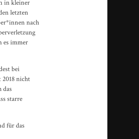
 in kleiner
den letzten
iber*innen nach
erverletzung
m es immer
dest bei
 2018 nicht
h das
ss starre
d für das