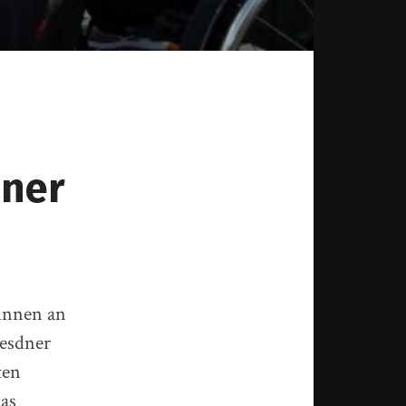
dner
*innen an
resdner
ten
as