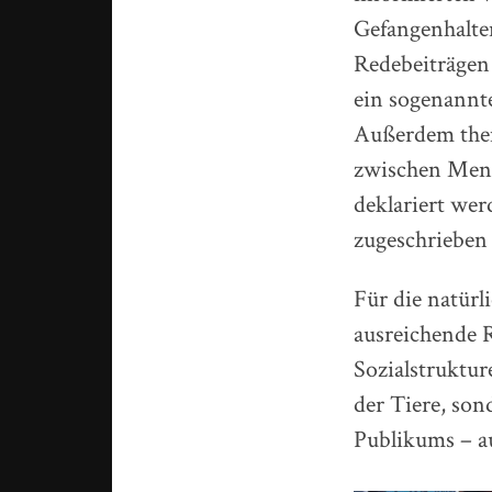
Gefangenhalte
Redebeiträgen
ein sogenannte
Außerdem them
zwischen Mens
deklariert we
zugeschrieben
Für die natürl
ausreichende 
Sozialstruktur
der Tiere, son
Publikums – au