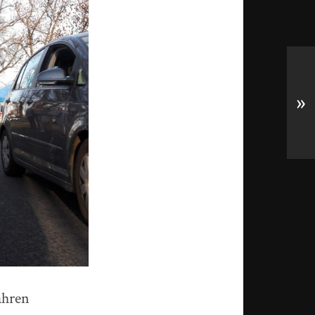
»
ahren