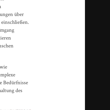
n
rungen über
 einschließen.
 Umgang
ieren
nschen
 wie
omplexe
ie Bedürfnisse
haltung des