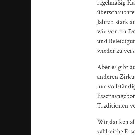
regelmäßig Ku
überschaubarer
Jahren stark a
wie vor ein D
und Beleidigu
wieder zu ver
Aber es gibt a
anderen Zirkus
nur vollständi
Essensangebot 
Traditionen ve
Wir danken al
zahlreiche Ers