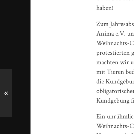
haben!
Zum Jahresabs
Anima e.V. un
Weihnachts-Ci
protestierten
machten wir un
mit Tieren bed
die Kundgebu
obligatorische
«
Kundgebung fr
Ein unrühmlich
Weihnachts-Cir