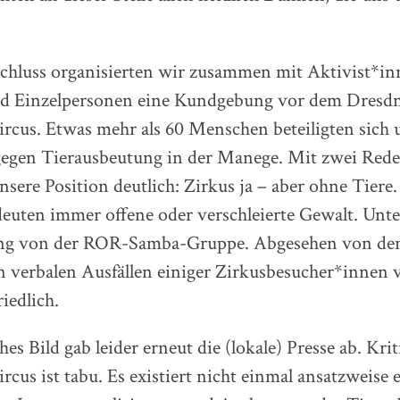
chluss organisierten wir zusammen mit Aktivist*i
d Einzelpersonen eine Kundgebung vor dem Dresd
rcus. Etwas mehr als 60 Menschen beteiligten sich 
 gegen Tierausbeutung in der Manege. Mit zwei Rede
sere Position deutlich: Zirkus ja – aber ohne Tiere
euten immer offene oder verschleierte Gewalt. Unt
ng von der ROR-Samba-Gruppe. Abgesehen von den 
n verbalen Ausfällen einiger Zirkusbesucher*innen ve
iedlich.
es Bild gab leider erneut die (lokale) Presse ab. Kri
cus ist tabu. Es existiert nicht einmal ansatzweise e