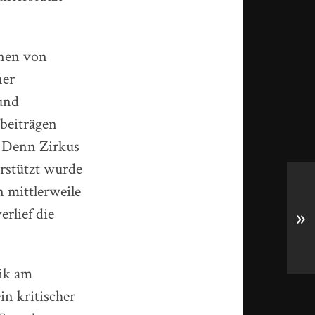
nnen von
ner
und
beiträgen
. Denn Zirkus
erstützt wurde
mittlerweile
rlief die
»
tik am
in kritischer