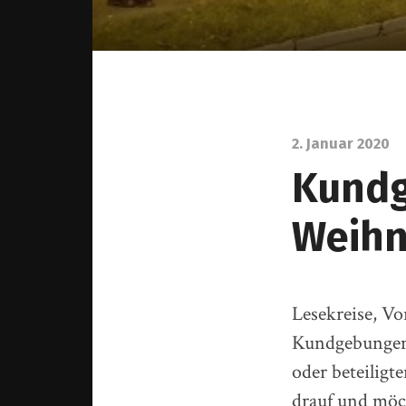
2. Januar 2020
Kundg
Weihn
Lesekreise, V
Kundgebungen 
oder beteiligt
drauf und möch