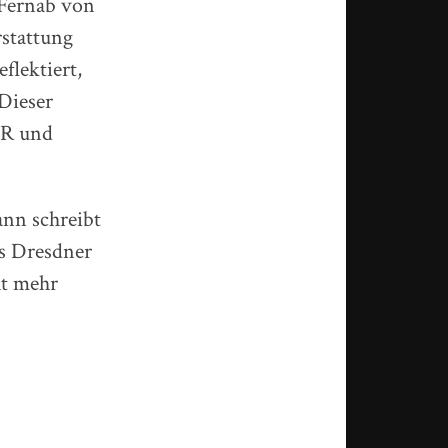
 Fernab von
rstattung
flektiert,
Dieser
PR und
ann schreibt
es Dresdner
ht mehr