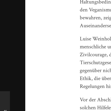
Haltungsbedin
den Veganismu
bewahren, zei
Auseinanderse
Luise Weinhol
menschliche un
Zivilcourage, 
Tierschutzgese
gegenüber nich
Ethik, die üb
Regelungen hi
Vor der Absch
solchen Hilfel