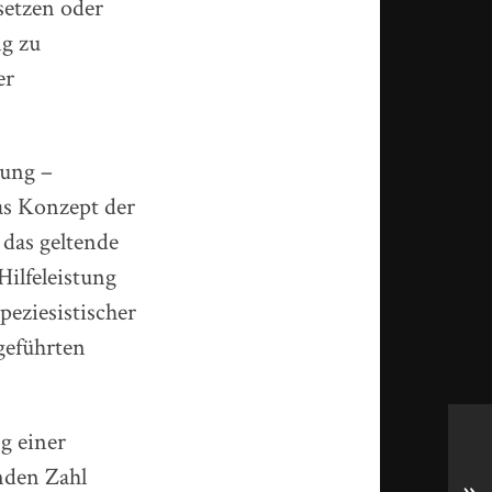
setzen oder
ng zu
er
tung –
as Konzept der
 das geltende
Hilfeleistung
eziesistischer
geführten
g einer
enden Zahl