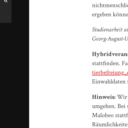
«
nichtmenschlic
ergeben könne
Studienarbeit a
Georg-August-Un
Hybridverans
stattfinden. Fa
tierbefreiung
Einwahldaten 
Hinweis:
Wir 
umgehen. Bei 
Malobeo stattf
Räumlichkeite