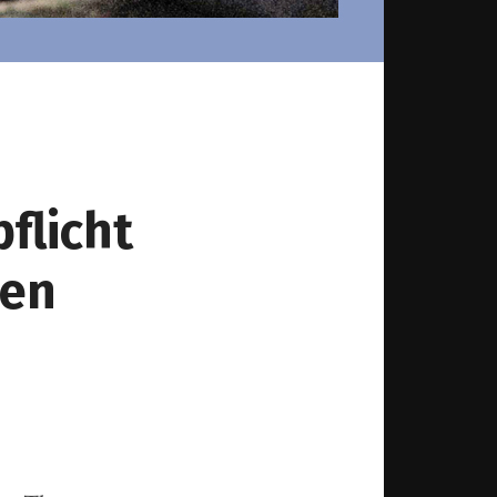
pflicht
hen