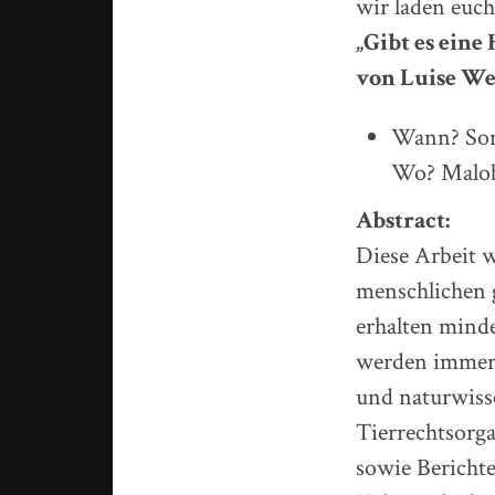
wir laden euc
„Gibt es eine
von Luise W
Wann? Sonn
Wo? Malobe
Abstract:
Diese Arbeit w
menschlichen 
erhalten mind
werden immer ö
und naturwisse
Tierrechtsorga
sowie Berichte