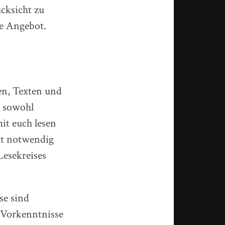
cksicht zu
le Angebot.
en, Texten und
n sowohl
it euch lesen
ht notwendig
Lesekreises
se sind
n Vorkenntnisse