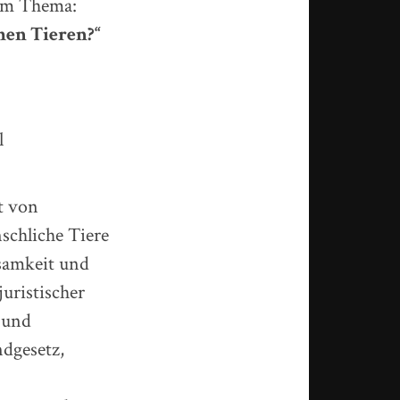
zum Thema:
hen Tieren?“
l
ht von
schliche Tiere
samkeit und
uristischer
 und
ndgesetz,