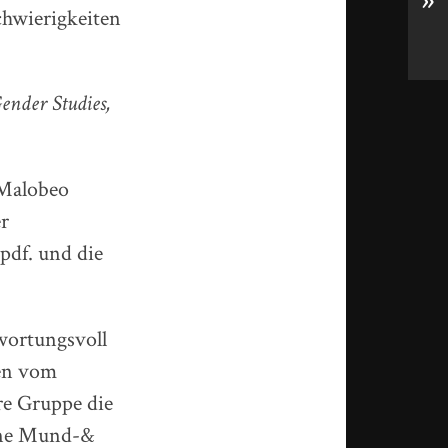
»
chwierigkeiten
ender Studies,
 Malobeo
er
 pdf. und die
ortungsvoll
en vom
re Gruppe die
ine Mund-&