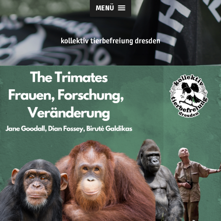
MENÜ
tierbefreiung
dresden