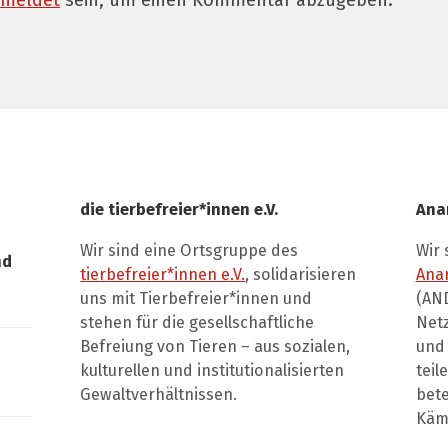
meldet
sein, um einen Kommentar abzugeben.
die tierbefreier*innen e.V.
Ana
Wir sind eine Ortsgruppe des
Wir 
nd
tierbefreier*innen e.V.
, solidarisieren
Ana
uns mit Tierbefreier*innen und
(AND
stehen für die gesellschaftliche
Net
Befreiung von Tieren – aus sozialen,
und 
kulturellen und institutionalisierten
teil
Gewaltverhältnissen.
bete
Kämp