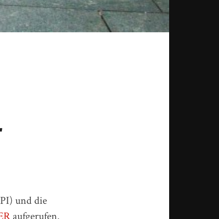
r
GPI) und die
NER
aufgerufen.