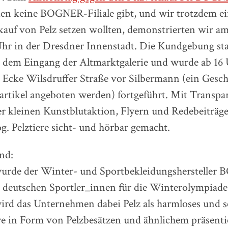
den keine BOGNER-Filiale gibt, und wir trotzdem e
auf von Pelz setzen wollten, demonstrierten wir am
Uhr in der Dresdner Innenstadt. Die Kundgebung sta
r dem Eingang der Altmarktgalerie und wurde ab 16 
 Ecke Wilsdruffer Straße vor Silbermann (ein Gesch
zartikel angeboten werden) fortgeführt. Mit Transpa
er kleinen Kunstblutaktion, Flyern und Redebeiträg
. Pelztiere sicht- und hörbar gemacht.
nd:
urde der Winter- und Sportbekleidungsherstelle
 deutschen Sportler_innen für die Winterolympiade 
ird das Unternehmen dabei Pelz als harmloses und s
e in Form von Pelzbesätzen und ähnlichem präsent