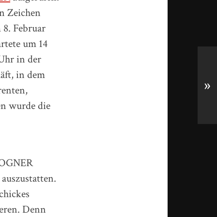
in Zeichen
 8. Februar
rtete um 14
Uhr in der
äft, in dem
»
renten,
en wurde die
r BOGNER
auszustatten.
chickes
ieren. Denn