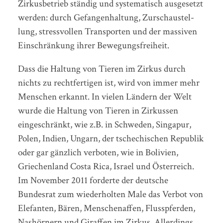
Zir­kus­be­trieb stän­dig und sys­te­ma­tisch aus­ge­setzt
wer­den: durch Ge­fan­gen­hal­tung, Zur­schau­stel­
lung, stress­vol­len Trans­por­ten und der mas­si­ven
Ein­schrän­kung ihrer Be­we­gungs­frei­heit.
Dass die Haltung von Tieren im Zirkus durch
nichts zu rechtfertigen ist, wird von immer mehr
Menschen erkannt. In vielen Ländern der Welt
wurde die Haltung von Tieren in Zirkussen
eingeschränkt, wie z.B. in Schweden, Singapur,
Polen, Indien, Ungarn, der tschechischen Republik
oder gar gänzlich verboten, wie in Bolivien,
Griechenland Costa Rica, Israel und Österreich.
Im November 2011 forderte der deutsche
Bundesrat zum wiederholten Male das Verbot von
Elefanten, Bären, Menschenaffen, Flusspferden,
Nashörnern und Giraffen im Zirkus. Allerdings