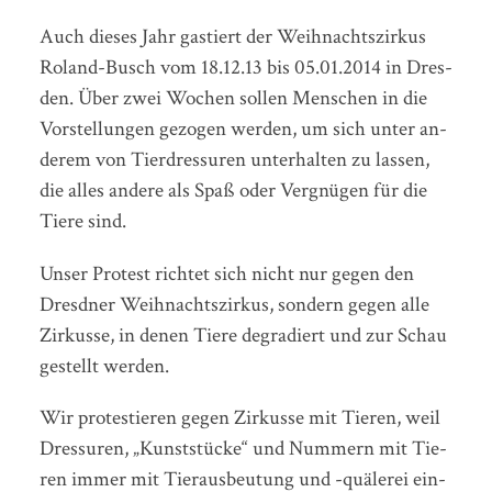
Auch die­ses Jahr gas­tiert der Weih­nachts­zir­kus
Ro­land-Busch vom 18.12.13 bis 05.01.2014 in Dres­
den. Über zwei Wo­chen sol­len Men­schen in die
Vorstellungen ge­zo­gen wer­den, um sich unter an­
de­rem von Tier­dres­su­ren un­ter­hal­ten zu las­sen,
die alles an­de­re als Spaß oder Ver­gnü­gen für die
Tiere sind.
Unser Protest richtet sich nicht nur gegen den
Dresdner Weihnachtszirkus, sondern gegen alle
Zirkusse, in denen Tiere degradiert und zur Schau
gestellt werden.
Wir pro­tes­tie­ren gegen Zir­kusse mit Tieren, weil
Dres­su­ren, „Kunst­stü­cke“ und Num­mern mit Tie­
ren immer mit Tier­aus­beu­tung und -quä­le­rei ein­