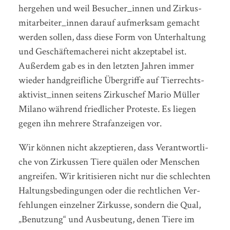
her­ge­hen und weil Be­su­che­r_in­nen und Zir­kus­
mit­ar­bei­te­r_in­nen dar­auf auf­merk­sam ge­macht
wer­den sol­len, dass diese Form von Un­ter­hal­tung
und Ge­schäf­te­ma­che­rei nicht ak­zep­ta­bel ist.
Außerdem gab es in den letzten Jahren immer
wieder handgreifliche Über­grif­fe auf Tier­rechts­
ak­ti­vis­t_in­nen seitens Zirkuschef Mario Mül­ler
Mi­la­no wäh­rend friedlicher Pro­tes­te. Es liegen
gegen ihn mehrere Strafanzeigen vor.
Wir kön­nen nicht ak­zep­tie­ren, dass Ver­ant­wort­li­
che von Zir­kus­sen Tiere quä­len oder Men­schen
an­grei­fen. Wir kri­ti­sie­ren nicht nur die schlech­ten
Hal­tungs­be­din­gun­gen oder die recht­li­chen Ver­
feh­lun­gen ein­zel­ner Zir­kus­se, son­dern die Qual,
„Be­nut­zung“ und Aus­beu­tung, denen Tiere im