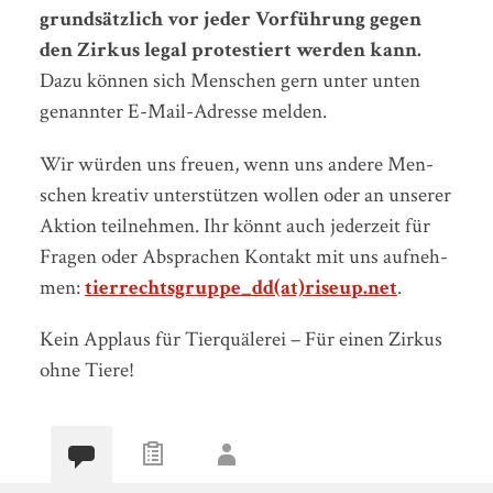
grund­sätz­lich vor jeder Vor­füh­rung gegen
den Zir­kus legal pro­tes­tiert wer­den kann.
Dazu können sich Menschen gern unter unten
genannter E-Mail-Adresse melden.
Wir wür­den uns freu­en, wenn uns an­de­re Men­
schen krea­tiv un­ter­stüt­zen wol­len oder an un­se­rer
Ak­ti­on teil­neh­men. Ihr könnt auch je­der­zeit für
Fra­gen oder Ab­spra­chen Kon­takt mit uns auf­neh­
men:
tier­rechts­grup­pe_dd(at)riseup.net
.
Kein Ap­plaus für Tier­quä­le­rei – Für einen Zir­kus
ohne Tiere!