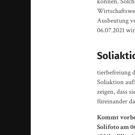
können. Solch
Wirtschaftswei
Ausbeutung vo
06.07.2021 wir
Soliakti
tierbefreiung 
Soliaktion auf
zeigen, dass s
füreinander d
Kommt vorbei
Solifoto am 0