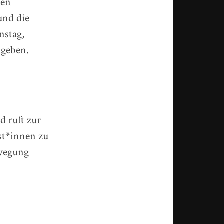
hen
und die
nstag,
 geben.
d ruft zur
st*innen zu
ewegung