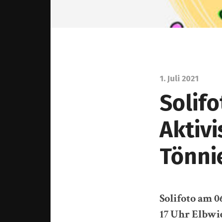
1. Juli 2021
Solifo
Aktiv
Tönni
Solifoto am 0
17 Uhr Elbwi