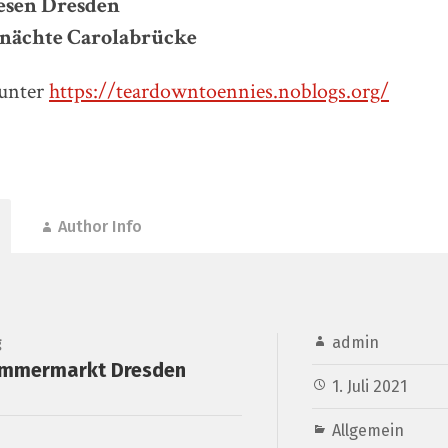
esen Dresden
nächte Carolabrücke
 unter
https://teardowntoennies.noblogs.org/
Author Info
admin
g
ommermarkt Dresden
1. Juli 2021
Allgemein