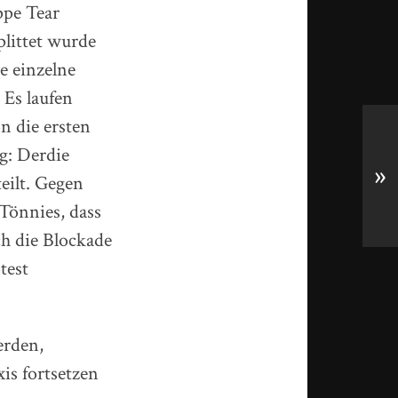
ppe Tear
littet wurde
e einzelne
 Es laufen
n die ersten
g: Derdie
»
eilt. Gegen
 Tönnies, dass
ch die Blockade
test
erden,
is fortsetzen