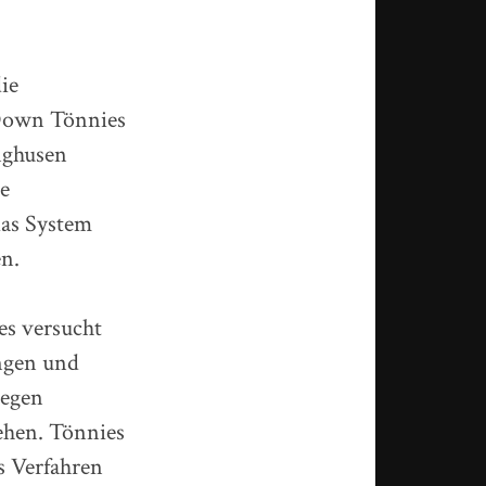
ie
Down Tönnies
nghusen
ie
das System
en.
es versucht
ngen und
gegen
ehen. Tönnies
as Verfahren