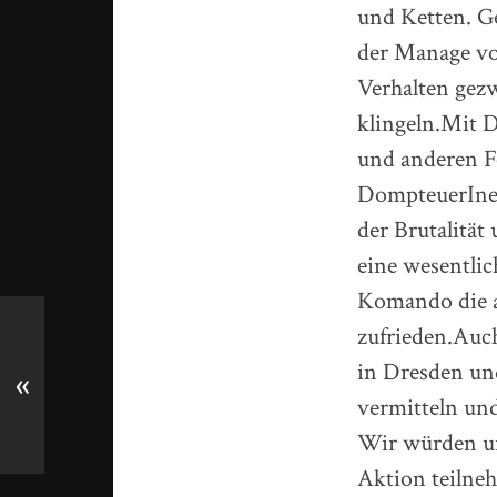
und Ketten. G
der Manage vo
Verhalten gez
klingeln.Mit D
und anderen F
DompteuerInen
der Brutalität
eine wesentlic
Komando die a
zufrieden.Auch
in Dresden un
«
vermitteln und
Wir würden uns
Aktion teilne