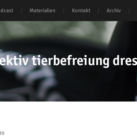
dcast
Materialien
Kontakt
Archiv
tierbefr
dresden
10