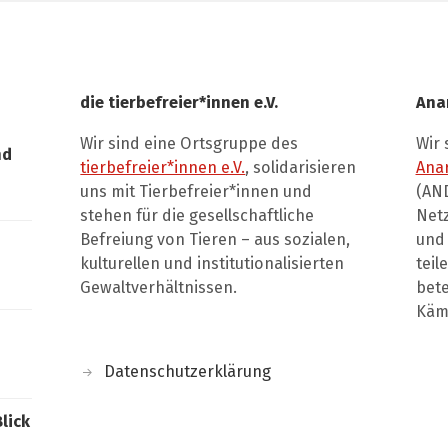
die tierbefreier*innen e.V.
Ana
Wir sind eine Ortsgruppe des
Wir 
nd
tierbefreier*innen e.V.
, solidarisieren
Ana
uns mit Tierbefreier*innen und
(AND
stehen für die gesellschaftliche
Net
Befreiung von Tieren – aus sozialen,
und 
kulturellen und institutionalisierten
teil
Gewaltverhältnissen.
bete
Kämp
Datenschutzerklärung
Blick