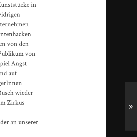
unststücke in
widrigen
Unternehmen
fantenhacken
en von den
 Publikum von
spiel Angst
und auf
gerInnen
-Busch wieder
om Zirkus
»
der an unserer