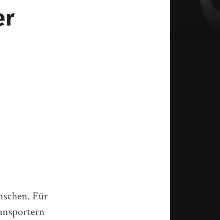
er
nschen. Für
ransportern