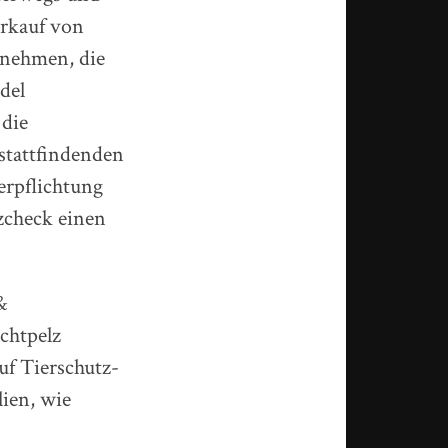
erkauf von
rnehmen, die
del
 die
stattfindenden
verpflichtung
lzcheck einen
&
chtpelz
uf Tierschutz-
lien, wie