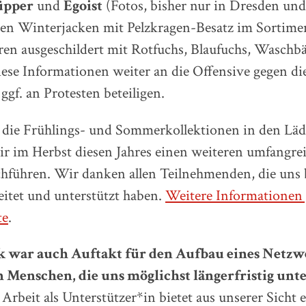
üpper
und
Egoist
(Fotos, bisher nur in Dresden und
ten Winterjacken mit Pelzkragen-Besatz im Sortime
en ausgeschildert mit Rotfuchs, Blaufuchs, Waschb
se Informationen weiter an die Offensive gegen die
ggf. an Protesten beteiligen.
ie Frühlings- und Sommerkollektionen in den Läd
ir im Herbst diesen Jahres einen weiteren umfangre
chführen. Wir danken allen Teilnehmenden, die uns
eitet und unterstützt haben.
Weitere Informationen g
te
.
k war auch Auftakt für den Aufbau eines Netzw
n Menschen, die uns möglichst längerfristig unt
Arbeit als Unterstützer*in bietet aus unserer Sicht 