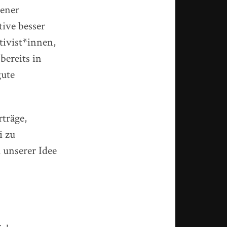
gener
tive besser
tivist*innen,
bereits in
gute
rträge,
i zu
 unserer Idee