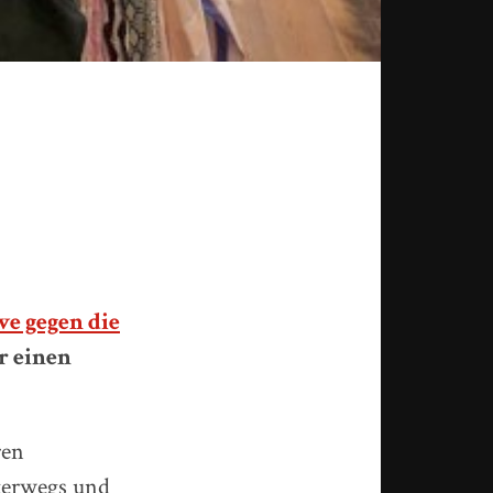
e gegen die
ir einen
ren
nterwegs und