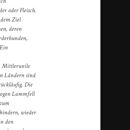
ich
er oder Fleisch.
 dem Ziel
hen, deren
rderhunden,
 Ein
 Mittlerweile
en Ländern sind
rückläufig. Die
zogen Lammfell
 zum
hindern, wieder
in den