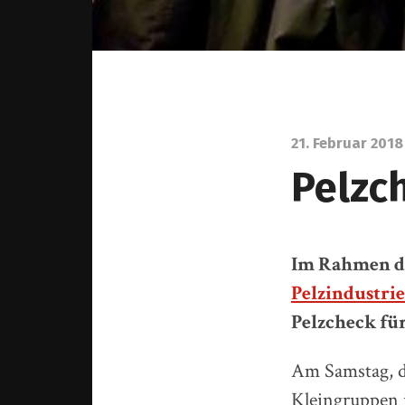
21. Februar 2018
Pelzc
Im Rahmen d
Pelzindustrie
Pelzcheck fü
Am Samstag, d
Kleingruppen i