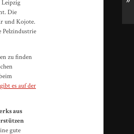
»
 Leipzig
nt. Die
är und Kojote.
 Pelzindustrie
en zu finden
ichen
 beim
ibt es auf der
erks aus
erstützen
eine gute