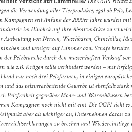
reiheit Verzicht auf Lammfelle?
Die OGPI richtet s
egen die Verwendung aller Tierprodukte, egal ob Pelz, Led
n Kampagnen seit Anfang der 2000er Jahre wurden mit
lzindustrie im Hinblick auf ihre Absatzmärkte zu schwäc
er Ausbeutung von Nerzen, Waschbären, Chinchillas, Ma
ninchen und weniger auf Lämmer bzw. Schafe beruhte.
n der Pelzbranche durch den massenhaften Verkauf von
en wie z.B. Krägen sollte verhindert werden – mit Erfolg.
schland nur noch drei Pelzfarmen, in einigen europäisch
en und das pelzverarbeitende Gewerbe ist ebenfalls stark 
ch Pelzfreiheit gegenüber Mode- und Warenhäusern be
enen Kampagnen noch nicht mit ein! Die OGPI sieht es
Zeitpunkt aber als wichtiger an, Unternehmen daran zu 
lzverzichtserklärungen zu brechen und Wiedereinstiege 