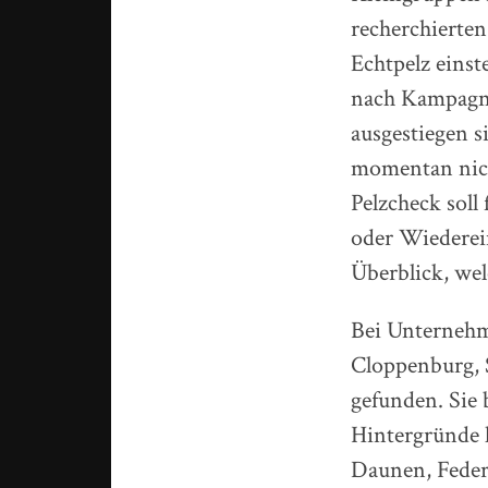
recherchierten
Echtpelz einst
nach Kampagne
ausgestiegen s
momentan nich
Pelzcheck soll
oder Wiederein
Überblick, we
Bei Unternehm
Cloppenburg, 
gefunden. Sie 
Hintergründe h
Daunen, Feder