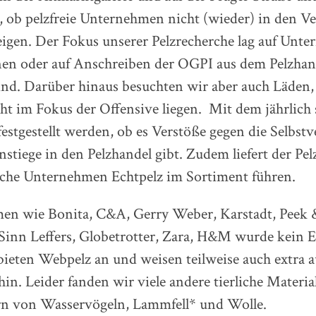
, ob pelzfreie Unternehmen nicht (wieder) in den V
eigen. Der Fokus unserer Pelzrecherche lag auf Unte
n oder auf Anschreiben der OGPI aus dem Pelzhan
ind. Darüber hinaus besuchten wir aber auch Läden,
t im Fokus der Offensive liegen. Mit dem jährlich 
 festgestellt werden, ob es Verstöße gegen die Selbst
stiege in den Pelzhandel gibt. Zudem liefert der Pe
lche Unternehmen Echtpelz im Sortiment führen.
en wie Bonita, C&A, Gerry Weber, Karstadt, Peek 
Sinn Leffers, Globetrotter, Zara, H&M wurde kein E
bieten Webpelz an und weisen teilweise auch extra a
in. Leider fanden wir viele andere tierliche Materia
n von Wasservögeln, Lammfell* und Wolle.