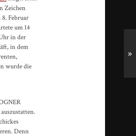
in Zeichen
 8. Februar
rtete um 14
Uhr in der
äft, in dem
»
renten,
en wurde die
r BOGNER
auszustatten.
chickes
ieren. Denn