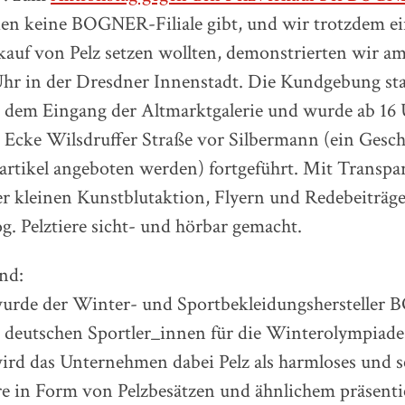
den keine BOGNER-Filiale gibt, und wir trotzdem e
auf von Pelz setzen wollten, demonstrierten wir am
Uhr in der Dresdner Innenstadt. Die Kundgebung sta
r dem Eingang der Altmarktgalerie und wurde ab 16 
 Ecke Wilsdruffer Straße vor Silbermann (ein Gesch
zartikel angeboten werden) fortgeführt. Mit Transpa
er kleinen Kunstblutaktion, Flyern und Redebeiträg
. Pelztiere sicht- und hörbar gemacht.
nd:
urde der Winter- und Sportbekleidungsherstelle
 deutschen Sportler_innen für die Winterolympiade 
ird das Unternehmen dabei Pelz als harmloses und s
e in Form von Pelzbesätzen und ähnlichem präsent