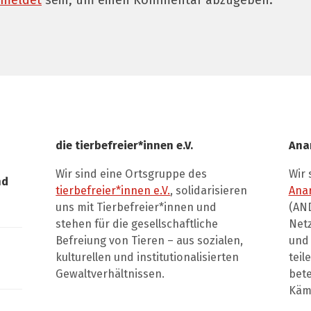
meldet
sein, um einen Kommentar abzugeben.
die tierbefreier*innen e.V.
Ana
Wir sind eine Ortsgruppe des
Wir 
nd
tierbefreier*innen e.V.
, solidarisieren
Ana
uns mit Tierbefreier*innen und
(AND
stehen für die gesellschaftliche
Net
Befreiung von Tieren – aus sozialen,
und 
kulturellen und institutionalisierten
teil
Gewaltverhältnissen.
bete
Kämp