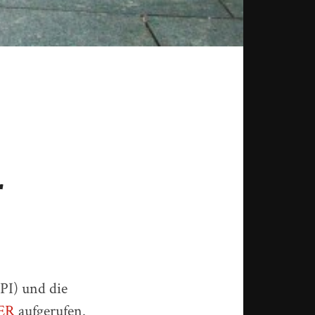
r
GPI) und die
NER
aufgerufen.