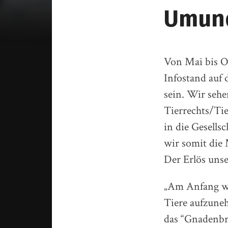
Umun
Von Mai bis O
Infostand auf
sein. Wir sehe
Tierrechts/Ti
in die Gesells
wir somit die
Der Erlös unse
„Am Anfang wa
Tiere aufzuneh
das “Gnadenbro