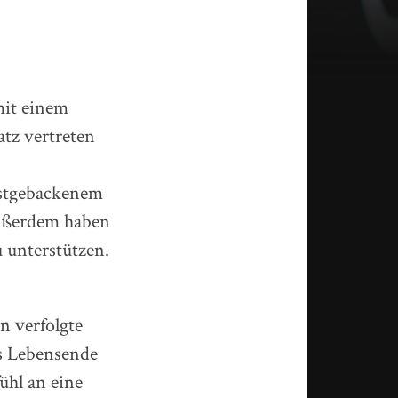
mit einem
tz vertreten
bstgebackenem
Außerdem haben
 unterstützen.
 verfolgte
es Lebensende
ühl an eine