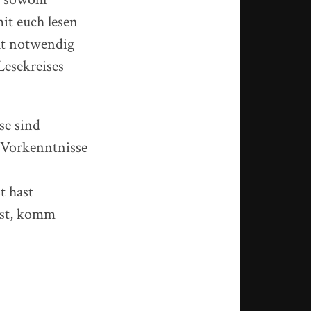
it euch lesen
ht notwendig
Lesekreises
se sind
n Vorkenntnisse
t hast
est, komm