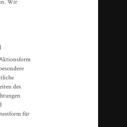
in. Wir
l
 Aktionsform
besondere
tliche
iten des
chtungen
d
testform für