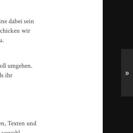
ine dabei sein
schicken wir
u.
oll umgehen.
»
s ihr
en, Texten und
n sowohl