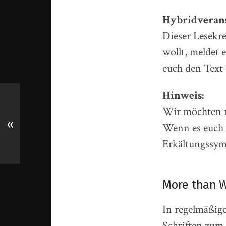
Hybridverans
Dieser Lesekre
wollt, meldet 
euch den Text 
Hinweis:
Wir möchten 
«
Wenn es euch m
Erkältungssymp
More than W
In regelmäßig
Schriften zum