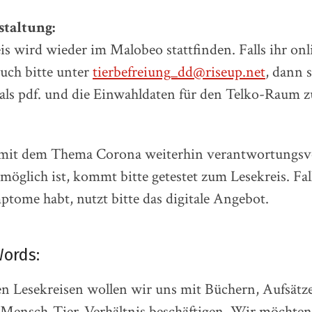
taltung:
is wird wieder im Malobeo stattfinden. Falls ihr onl
euch bitte unter
tierbefreiung_dd@riseup.net
, dann 
als pdf. und die Einwahldaten für den Telko-Raum z
mit dem Thema Corona weiterhin verantwortungsv
öglich ist, kommt bitte getestet zum Lesekreis. Fall
tome habt, nutzt bitte das digitale Angebot.
ords:
en Lesekreisen wollen wir uns mit Büchern, Aufsätz
 Mensch-Tier-Verhältnis beschäftigen. Wir möchte