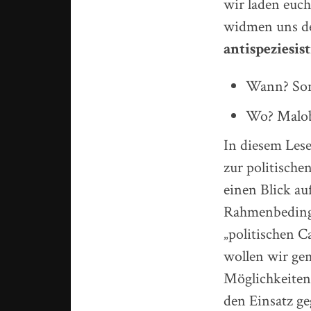
wir laden euch
widmen uns 
antispeziesis
Wann? Sonn
Wo? Malobe
In diesem Les
zur politisch
einen Blick au
Rahmenbedingu
„politischen 
wollen wir ge
Möglichkeiten
den Einsatz ge