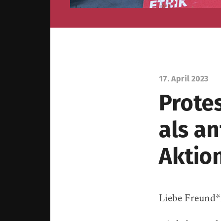
17. April 2023
Prote
als an
Aktio
Liebe Freund*i