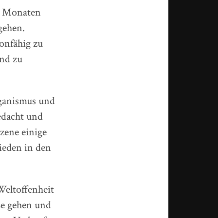
en Monaten
gehen.
onfähig zu
nd zu
eganismus und
edacht und
Szene einige
ieden in den
Weltoffenheit
ße gehen und