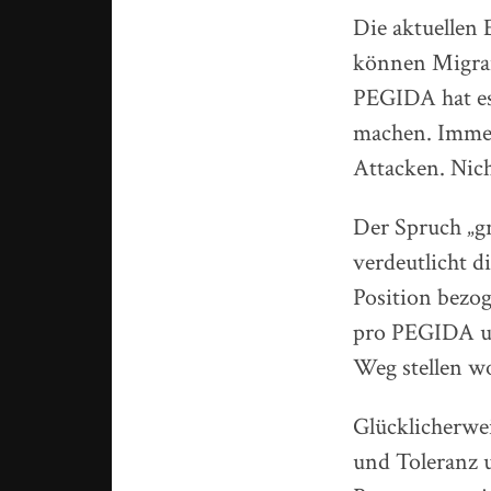
Die aktuellen
können Migran
PEGIDA hat es 
machen. Immer
Attacken. Nich
Der Spruch „gr
verdeutlicht 
Position bezog
pro PEGIDA un
Weg stellen wo
Glücklicherwei
und Toleranz 