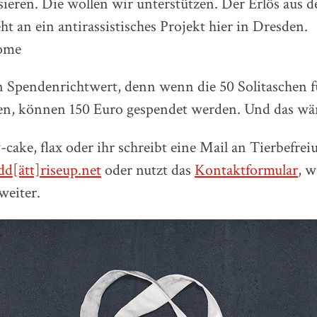
sieren. Die wollen wir unterstützen. Der Erlös aus 
ht an ein antirassistisches Projekt hier in Dresden.
come
n Spendenrichtwert, denn wenn die 50 Solitaschen f
en, können 150 Euro gespendet werden. Und das wär
v-cake, flax oder ihr schreibt eine Mail an Tierbefre
dd[ätt]riseup.net
oder nutzt das
Kontaktformular
, w
weiter.