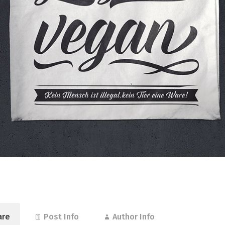
are
Post Info
Author Info