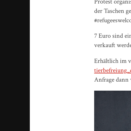
Protest organi
der Taschen ge
#refugeeswel
7 Euro sind ei
verkauft werd
Erhältlich im 
tierbefreiung_
Anfrage dann 