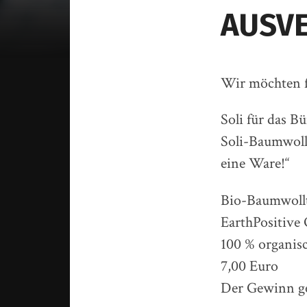
AUSVE
Wir möchten f
Soli für das B
Soli-Baumwollt
eine Ware!“
Bio-Baumwoll
EarthPositi
100 % organis
7,00 Euro
Der Gewinn ge