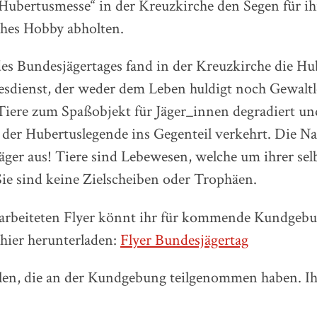
ubertusmesse“ in der Kreuzkirche den Segen für ih
hes Hobby abholten.
es Bundesjägertages fand in der Kreuzkirche die H
tes­dienst, der weder dem Leben hul­digt noch Gewalt­lo
Tiere zum Spa­ß­ob­jekt für Jäger_innen degra­diert und 
 der Huber­tus­le­gende ins Gegen­teil ver­kehrt. Die
äger aus! Tiere sind Lebewesen, welche um ihrer sel
 Sie sind keine Zielscheiben oder Trophäen.
arbeiteten Flyer könnt ihr für kommende Kundgeb
hier herunterladen:
Flyer Bundesjägertag
len, die an der Kundgebung teilgenommen haben. Ihr