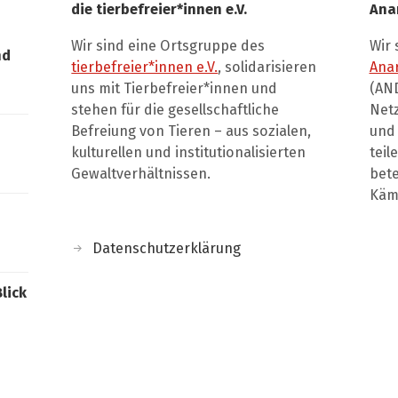
die tierbefreier*innen e.V.
Ana
Wir sind eine Ortsgruppe des
Wir 
nd
tierbefreier*innen e.V.
, solidarisieren
Ana
uns mit Tierbefreier*innen und
(AND
stehen für die gesellschaftliche
Net
Befreiung von Tieren – aus sozialen,
und 
kulturellen und institutionalisierten
teil
Gewaltverhältnissen.
bete
Kämp
Datenschutzerklärung
Blick