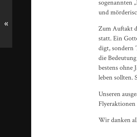
sogenannten „H
und mörderisc
«
Zum Auftakt d
statt. Ein Got­
digt, son­dern 
die Bedeu­tung
bestens ohne J
leben sollten.
Unseren ausge
Flyeraktionen 
Wir danken al