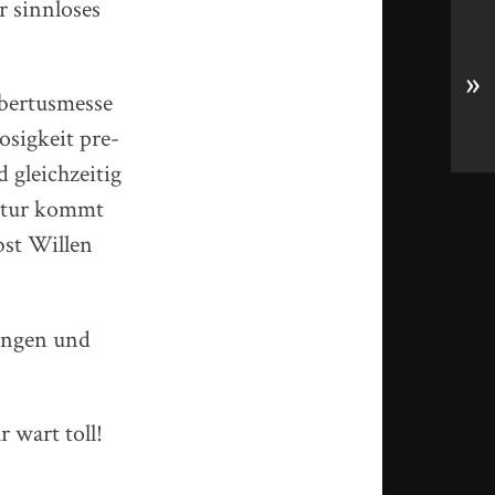
r sinnloses
»
ubertusmesse
­sig­keit pre­
gleich­zei­tig
 Natur kommt
bst Willen
ungen und
 wart toll!