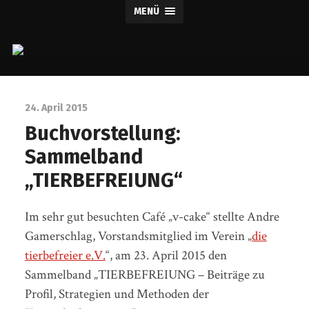
MENÜ
tierbefreiung
dresden
24. April 2015
Buchvorstellung:
Sammelband
„TIERBEFREIUNG“
Im sehr gut besuchten Café „v-cake“ stellte Andre
Gamerschlag, Vorstandsmitglied im Verein „
die
tierbefreier e.V.
“, am 23. April 2015 den
Sammelband „TIERBEFREIUNG – Beiträge zu
Profil, Strategien und Methoden der