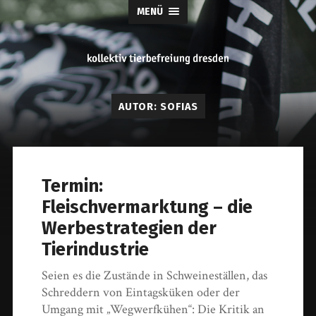
MENÜ
tierbefreiung
AUTOR:
SOFIAS
dresden
Termin:
Fleischvermarktung – die
Werbestrategien der
Tierindustrie
Seien es die Zustände in Schweineställen, das
Schreddern von Eintagsküken oder der
Umgang mit „Wegwerfkühen“: Die Kritik an