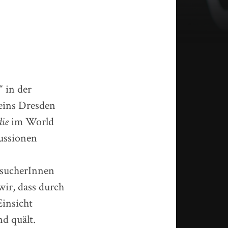
 in der
eins Dresden
ie
im World
kussionen
esucherInnen
ir, dass durch
insicht
d quält.