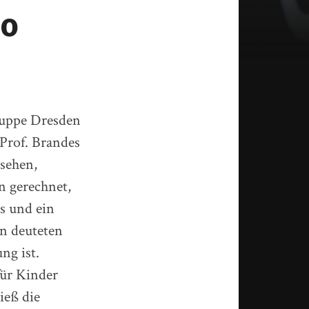
oo
ruppe Dresden
Prof. Brandes
usehen,
n gerechnet,
s und ein
n deuteten
ng ist.
für Kinder
ieß die