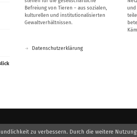
stehen für die gesellschaftliche
Net
Befreiung von Tieren – aus sozialen,
und 
kulturellen und institutionalisierten
teil
Gewaltverhältnissen.
bete
Kämp
Datenschutzerklärung
Blick
© 2026
tierbefreiung dresden
. Theme von
Anders Norén
.
eundlichkeit zu verbessern. Durch die weitere Nutzun