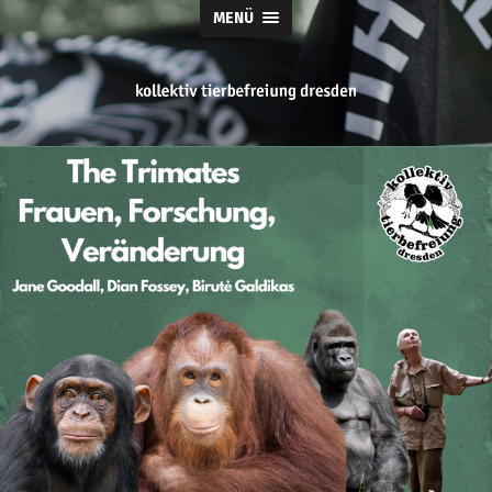
MENÜ
tierbefreiung
dresden